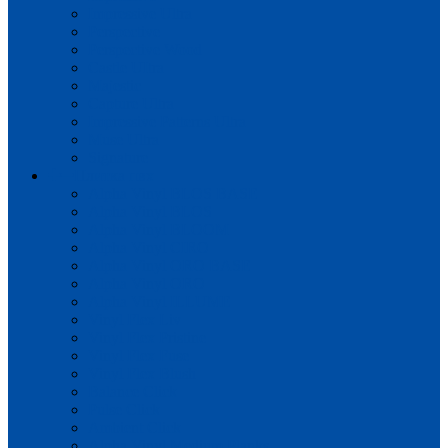
Impressive Ultra
Perspective
Perspective Wood
Castle UItra
Majestic
Capture Ultra
Impressive Patterns Ultra
Muse Ultra
Signature
Плитка пвх
Alpha Vinyl BLOS BASE
Alpha Vinyl BLOS
Alpha Vinyl BLOOM
Alpha Vinyl CIRO
Alpha Vinyl ORO BASE
Alpha Vinyl ORO
Alpha Vinyl ILLUME
Vinyl Flex Liv
Vinyl Flex Pristine
Vinyl Flex Fuse
Vinyl Flex Blush
Balance Click
Pulse Click
Ambient Click
Alpha Vinyl Medium Planks