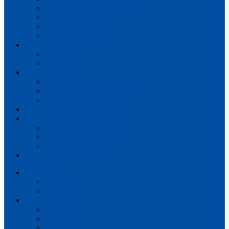
Alpha Vinyl Small Planks
Alpha Vinyl Tiles
Balance Glue Plus
Ambient Glue Plus
SPC ламинат
Atmosphere
Volcano
Плинтус
Ламинированный плинтус
Виниловый плинтус
Крепеж для плинтуса
Подложка
Профиль
МДФ Quick-Step Incizo
Виниловый Incizo
Incizo для лестниц
...
Акции
Ламинат
Винил
Ламинат
Eligna
Classic
Impressive