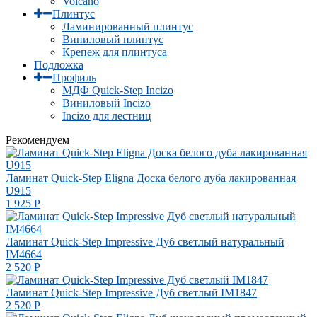
Volcano
Плинтус
Ламинированный плинтус
Виниловый плинтус
Крепеж для плинтуса
Подложка
Профиль
МДФ Quick-Step Incizo
Виниловый Incizo
Incizo для лестниц
Рекомендуем
Ламинат Quick-Step Eligna Доска белого дуба лакированная
U915
1 925
Р
Ламинат Quick-Step Impressive Дуб светлый натуральный
IM4664
2 520
Р
Ламинат Quick-Step Impressive Дуб светлый IM1847
2 520
Р