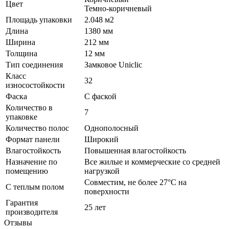
Цвет
Темно-коричневый
Площадь упаковки
2.048 м2
Длина
1380 мм
Ширина
212 мм
Толщина
12 мм
Тип соединения
Замковое Uniclic
Класс
32
износостойкости
Фаска
С фаской
Количество в
7
упаковке
Количество полос
Однополосный
Формат панели
Широкий
Влагостойкость
Повышенная влагостойкость
Назначение по
Все жилые и коммерческие со средней
помещению
нагрузкой
Совместим, не более 27°C на
С теплым полом
поверхности
Гарантия
25 лет
производителя
Отзывы