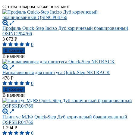
С этим товаром также покупают
Профиль Quick-Step Incizo Дуб коричневый брашированный
QSINCP04766
3 073
Р
0
В корзину
В наличии
Направляющая для плинтуса Quick-Step NETRACK
478
Р
0
В корзину
В наличии
Плинтус МДФ Quick-Step Дуб коричневый брашированный
QSPSKR04766
1 294
Р
0