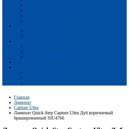
Alpha Vinyl Small Planks
Alpha Vinyl Tiles
Balance Glue Plus
Ambient Glue Plus
SPC ламинат
Atmosphere
Volcano
Плинтус
Ламинированный плинтус
Виниловый плинтус
Крепеж для плинтуса
Подложка
Профиль
МДФ Quick-Step Incizo
Виниловый Incizo
Incizo для лестниц
Главная
Ламинат
Capture Ultra
Ламинат Quick-Step Capture Ultra Дуб коричневый
брашированный SIU4766