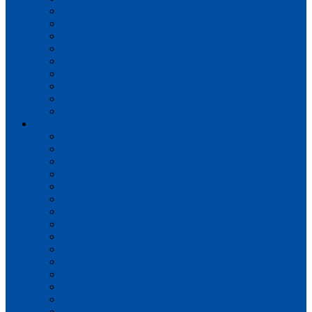
Impressive Ultra
Perspective
Perspective Wood
Castle UItra
Majestic
Capture Ultra
Impressive Patterns Ultra
Muse Ultra
Signature
Плитка пвх
Alpha Vinyl BLOS BASE
Alpha Vinyl BLOS
Alpha Vinyl BLOOM
Alpha Vinyl CIRO
Alpha Vinyl ORO BASE
Alpha Vinyl ORO
Alpha Vinyl ILLUME
Vinyl Flex Liv
Vinyl Flex Pristine
Vinyl Flex Fuse
Vinyl Flex Blush
Balance Click
Pulse Click
Ambient Click
Alpha Vinyl Medium Planks