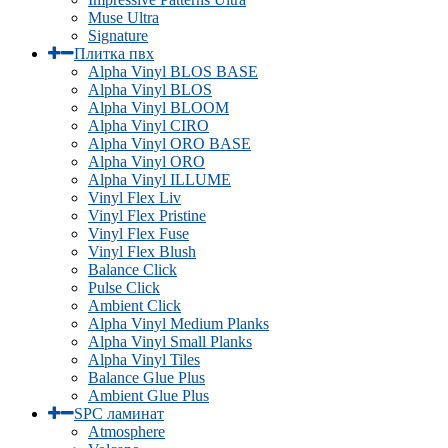
Muse Ultra
Signature
Плитка пвх
Alpha Vinyl BLOS BASE
Alpha Vinyl BLOS
Alpha Vinyl BLOOM
Alpha Vinyl CIRO
Alpha Vinyl ORO BASE
Alpha Vinyl ORO
Alpha Vinyl ILLUME
Vinyl Flex Liv
Vinyl Flex Pristine
Vinyl Flex Fuse
Vinyl Flex Blush
Balance Click
Pulse Click
Ambient Click
Alpha Vinyl Medium Planks
Alpha Vinyl Small Planks
Alpha Vinyl Tiles
Balance Glue Plus
Ambient Glue Plus
SPC ламинат
Atmosphere