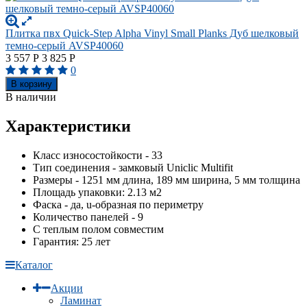
Плитка пвх Quick-Step Alpha Vinyl Small Planks Дуб шелковый
темно-серый AVSP40060
3 557
Р
3 825
Р
0
В корзину
В наличии
Характеристики
Класс износостойкости - 33
Тип соединения - замковый Uniclic Multifit
Размеры - 1251 мм длина, 189 мм ширина, 5 мм толщина
Площадь упаковки: 2.13 м2
Фаска - да, u-образная по периметру
Количество панелей - 9
С теплым полом совместим
Гарантия: 25 лет
Каталог
Акции
Ламинат