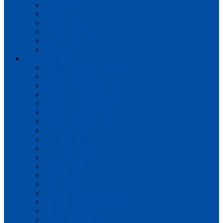
Castle UItra
Majestic
Capture Ultra
Impressive Patterns Ultra
Muse Ultra
Signature
Плитка пвх
Alpha Vinyl BLOS BASE
Alpha Vinyl BLOS
Alpha Vinyl BLOOM
Alpha Vinyl CIRO
Alpha Vinyl ORO BASE
Alpha Vinyl ORO
Alpha Vinyl ILLUME
Vinyl Flex Liv
Vinyl Flex Pristine
Vinyl Flex Fuse
Vinyl Flex Blush
Balance Click
Pulse Click
Ambient Click
Alpha Vinyl Medium Planks
Alpha Vinyl Small Planks
Alpha Vinyl Tiles
Balance Glue Plus