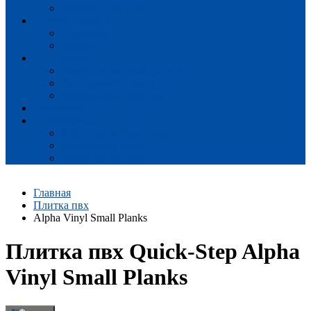
Ambient Glue Plus
SPC ламинат
Atmosphere
Volcano
Плинтус
Ламинированный плинтус
Виниловый плинтус
Крепеж для плинтуса
Подложка
Профиль
МДФ Quick-Step Incizo
Виниловый Incizo
Incizo для лестниц
Главная
Плитка пвх
Alpha Vinyl Small Planks
Плитка пвх Quick-Step Alpha
Vinyl Small Planks