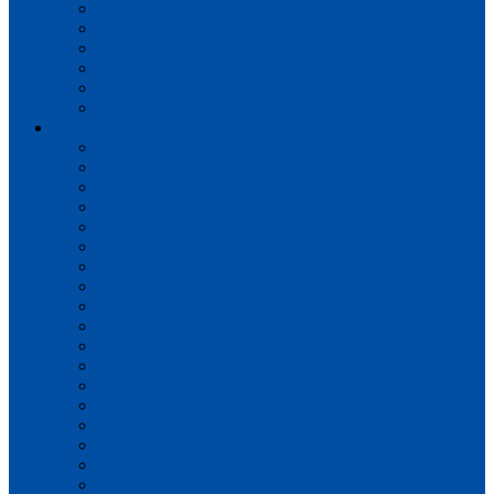
Castle UItra
Majestic
Capture Ultra
Impressive Patterns Ultra
Muse Ultra
Signature
Плитка пвх
Alpha Vinyl BLOS BASE
Alpha Vinyl BLOS
Alpha Vinyl BLOOM
Alpha Vinyl CIRO
Alpha Vinyl ORO BASE
Alpha Vinyl ORO
Alpha Vinyl ILLUME
Vinyl Flex Liv
Vinyl Flex Pristine
Vinyl Flex Fuse
Vinyl Flex Blush
Balance Click
Pulse Click
Ambient Click
Alpha Vinyl Medium Planks
Alpha Vinyl Small Planks
Alpha Vinyl Tiles
Balance Glue Plus