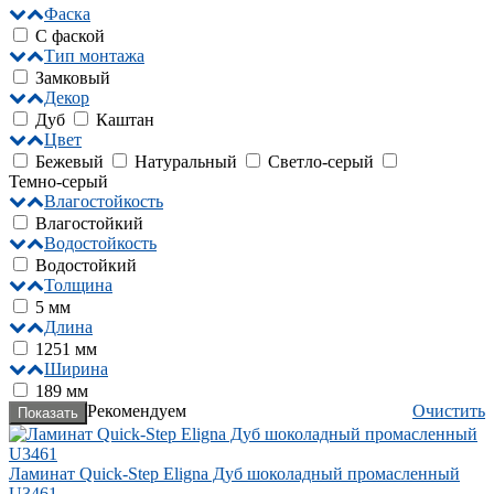
Фаска
С фаской
Тип монтажа
Замковый
Декор
Дуб
Каштан
Цвет
Бежевый
Натуральный
Светло-серый
Темно-серый
Влагостойкость
Влагостойкий
Водостойкость
Водостойкий
Толщина
5 мм
Длина
1251 мм
Ширина
189 мм
Рекомендуем
Очистить
Ламинат Quick-Step Eligna Дуб шоколадный промасленный
U3461