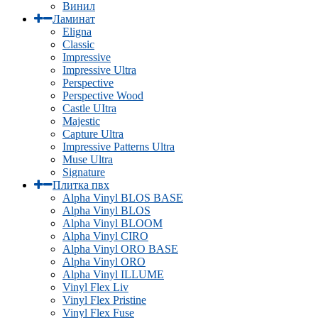
Винил
Ламинат
Eligna
Classic
Impressive
Impressive Ultra
Perspective
Perspective Wood
Castle UItra
Majestic
Capture Ultra
Impressive Patterns Ultra
Muse Ultra
Signature
Плитка пвх
Alpha Vinyl BLOS BASE
Alpha Vinyl BLOS
Alpha Vinyl BLOOM
Alpha Vinyl CIRO
Alpha Vinyl ORO BASE
Alpha Vinyl ORO
Alpha Vinyl ILLUME
Vinyl Flex Liv
Vinyl Flex Pristine
Vinyl Flex Fuse