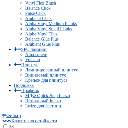
Vinyl Flex Blush
Balance Click
Pulse Click
Ambient Click
Alpha Vinyl Medium Planks
Alpha Vinyl Small Planks
Alpha Vinyl Tiles
Balance Glue Plus
Ambient Glue Plus
SPC ламинат
Atmosphere
Volcano
Плинтус
Ламинированный плинтус
Виниловый плинтус
Крепеж для плинтуса
Подложка
Профиль
МДФ Quick-Step Incizo
Виниловый Incizo
Incizo для лестниц
Фильтр
Класс износостойкости
33