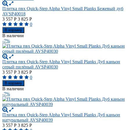
Плитка пвх Quick-Step Alpha Vinyl Small Planks Бежевый дуб
AVSP40018
3 557
Р
3 825
Р
0
В корзину
В наличии
-7%
Плитка пвх Quick-Step Alpha Vinyl Small Planks Дуб каньон
серый пилёный AVSP40030
3 557
Р
3 825
Р
0
В корзину
В наличии
-7%
Плитка пвх Quick-Step Alpha Vinyl Small Planks Дуб каньон
натуральный AVSP40039
3 557
Р
3 825
Р