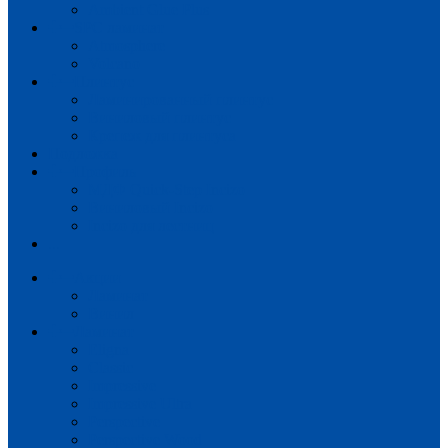
Ambient Glue Plus
SPC ламинат
Atmosphere
Volcano
Плинтус
Ламинированный плинтус
Виниловый плинтус
Крепеж для плинтуса
Подложка
Профиль
МДФ Quick-Step Incizo
Виниловый Incizo
Incizo для лестниц
...
Акции
Ламинат
Винил
Ламинат
Eligna
Classic
Impressive
Impressive Ultra
Perspective
Perspective Wood