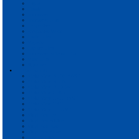
Eligna
Classic
Impressive
Impressive Ultra
Perspective
Perspective Wood
Castle UItra
Majestic
Capture Ultra
Impressive Patterns Ultra
Muse Ultra
Signature
Плитка пвх
Alpha Vinyl BLOS BASE
Alpha Vinyl BLOS
Alpha Vinyl BLOOM
Alpha Vinyl CIRO
Alpha Vinyl ORO BASE
Alpha Vinyl ORO
Alpha Vinyl ILLUME
Vinyl Flex Liv
Vinyl Flex Pristine
Vinyl Flex Fuse
Vinyl Flex Blush
Balance Click