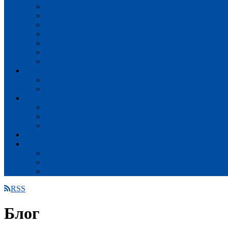
Pulse Click
Ambient Click
Alpha Vinyl Medium Planks
Alpha Vinyl Small Planks
Alpha Vinyl Tiles
Balance Glue Plus
Ambient Glue Plus
SPC ламинат
Atmosphere
Volcano
Плинтус
Ламинированный плинтус
Виниловый плинтус
Крепеж для плинтуса
Подложка
Профиль
МДФ Quick-Step Incizo
Виниловый Incizo
Incizo для лестниц
RSS
Блог