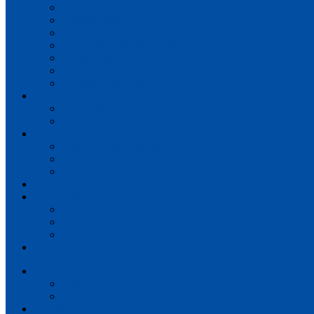
Pulse Click
Ambient Click
Alpha Vinyl Medium Planks
Alpha Vinyl Small Planks
Alpha Vinyl Tiles
Balance Glue Plus
Ambient Glue Plus
SPC ламинат
Atmosphere
Volcano
Плинтус
Ламинированный плинтус
Виниловый плинтус
Крепеж для плинтуса
Подложка
Профиль
МДФ Quick-Step Incizo
Виниловый Incizo
Incizo для лестниц
...
Акции
Ламинат
Винил
Ламинат