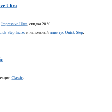
ve Ultra
и
Impressive Ultra
, скидка 20 %.
ick-Step Incizo
и напольный
плинтус Quick-Step
.
ic
ллекции
Classic
.