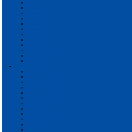
Eligna
Classic
Impressive
Impressive Ultra
Perspective
Perspective Wood
Castle UItra
Majestic
Capture Ultra
Impressive Patterns Ultra
Muse Ultra
Signature
Плитка пвх
Alpha Vinyl BLOS BASE
Alpha Vinyl BLOS
Alpha Vinyl BLOOM
Alpha Vinyl CIRO
Alpha Vinyl ORO BASE
Alpha Vinyl ORO
Alpha Vinyl ILLUME
Vinyl Flex Liv
Vinyl Flex Pristine
Vinyl Flex Fuse
Vinyl Flex Blush
Balance Click