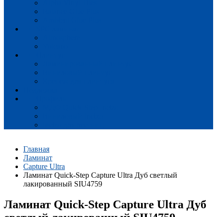
Alpha Vinyl Tiles
Balance Glue Plus
Ambient Glue Plus
SPC ламинат
Atmosphere
Volcano
Плинтус
Ламинированный плинтус
Виниловый плинтус
Крепеж для плинтуса
Подложка
Профиль
МДФ Quick-Step Incizo
Виниловый Incizo
Incizo для лестниц
Главная
Ламинат
Capture Ultra
Ламинат Quick-Step Capture Ultra Дуб светлый
лакированный SIU4759
Ламинат Quick-Step Capture Ultra Дуб