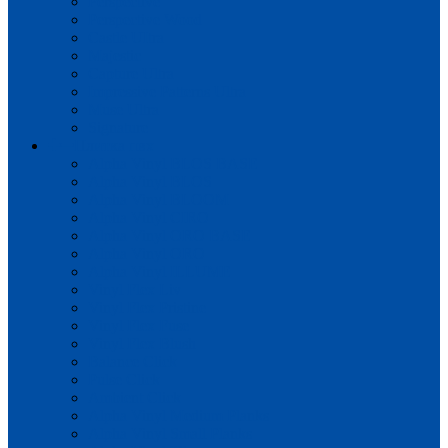
Perspective
Perspective Wood
Castle UItra
Majestic
Capture Ultra
Impressive Patterns Ultra
Muse Ultra
Signature
Плитка пвх
Alpha Vinyl BLOS BASE
Alpha Vinyl BLOS
Alpha Vinyl BLOOM
Alpha Vinyl CIRO
Alpha Vinyl ORO BASE
Alpha Vinyl ORO
Alpha Vinyl ILLUME
Vinyl Flex Liv
Vinyl Flex Pristine
Vinyl Flex Fuse
Vinyl Flex Blush
Balance Click
Pulse Click
Ambient Click
Alpha Vinyl Medium Planks
Alpha Vinyl Small Planks