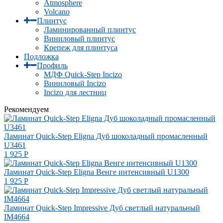
Atmosphere
Volcano
Плинтус
Ламинированный плинтус
Виниловый плинтус
Крепеж для плинтуса
Подложка
Профиль
МДФ Quick-Step Incizo
Виниловый Incizo
Incizo для лестниц
Рекомендуем
Ламинат Quick-Step Eligna Дуб шоколадный промасленный
U3461
1 925
Р
Ламинат Quick-Step Eligna Венге интенсивный U1300
1 925
Р
Ламинат Quick-Step Impressive Дуб светлый натуральный
IM4664