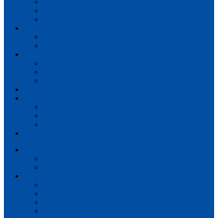
Alpha Vinyl Tiles
Balance Glue Plus
Ambient Glue Plus
SPC ламинат
Atmosphere
Volcano
Плинтус
Ламинированный плинтус
Виниловый плинтус
Крепеж для плинтуса
Подложка
Профиль
МДФ Quick-Step Incizo
Виниловый Incizo
Incizo для лестниц
...
Акции
Ламинат
Винил
Ламинат
Eligna
Classic
Impressive
Impressive Ultra