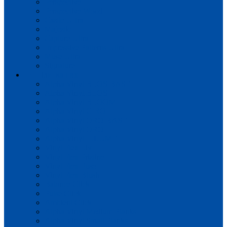
Perspective
Perspective Wood
Castle UItra
Majestic
Capture Ultra
Impressive Patterns Ultra
Muse Ultra
Signature
Плитка пвх
Alpha Vinyl BLOS BASE
Alpha Vinyl BLOS
Alpha Vinyl BLOOM
Alpha Vinyl CIRO
Alpha Vinyl ORO BASE
Alpha Vinyl ORO
Alpha Vinyl ILLUME
Vinyl Flex Liv
Vinyl Flex Pristine
Vinyl Flex Fuse
Vinyl Flex Blush
Balance Click
Pulse Click
Ambient Click
Alpha Vinyl Medium Planks
Alpha Vinyl Small Planks