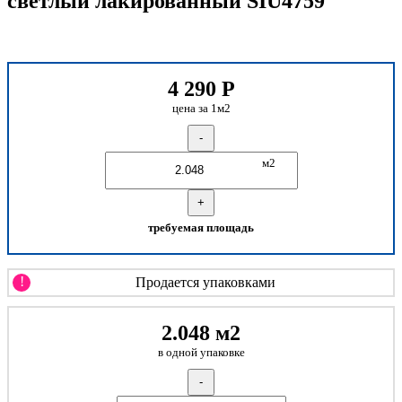
светлый лакированный SIU4759
4 290
Р
цена за 1м2
-
м2
+
требуемая площадь
!
Продается упаковками
2.048 м2
в одной упаковке
-