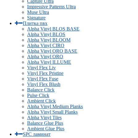
Capture Ultra
Impressive Patterns Ultra
Muse Ultra
Signature
Плитка пвх
Alpha Vinyl BLOS BASE
Alpha Vinyl BLOS
Alpha Vinyl BLOOM
Alpha Vinyl CIRO
Alpha Vinyl ORO BASE
Alpha Vinyl ORO
Alpha Vinyl ILLUME
Vinyl Flex Liv
Vinyl Flex Pristine
Vinyl Flex Fuse
Vinyl Flex Blush
Balance Click
Pulse Click
Ambient Click
Alpha Vinyl Medium Planks
Alpha Vinyl Small Planks
Alpha Vinyl Tiles
Balance Glue Plus
Ambient Glue Plus
SPC ламинат