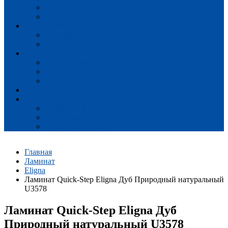
Balance Glue Plus
Ambient Glue Plus
SPC ламинат
Atmosphere
Volcano
Плинтус
Ламинированный плинтус
Виниловый плинтус
Крепеж для плинтуса
Подложка
Профиль
МДФ Quick-Step Incizo
Виниловый Incizo
Incizo для лестниц
Главная
Ламинат
Eligna
Ламинат Quick-Step Eligna Дуб Природный натуральный
U3578
Ламинат Quick-Step Eligna Дуб
Природный натуральный U3578