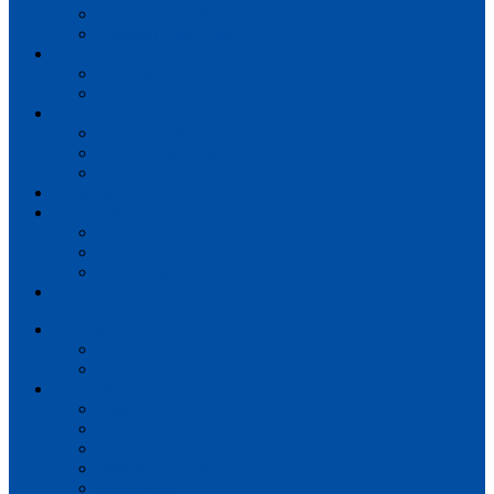
Balance Glue Plus
Ambient Glue Plus
SPC ламинат
Atmosphere
Volcano
Плинтус
Ламинированный плинтус
Виниловый плинтус
Крепеж для плинтуса
Подложка
Профиль
МДФ Quick-Step Incizo
Виниловый Incizo
Incizo для лестниц
...
Акции
Ламинат
Винил
Ламинат
Eligna
Classic
Impressive
Impressive Ultra
Perspective