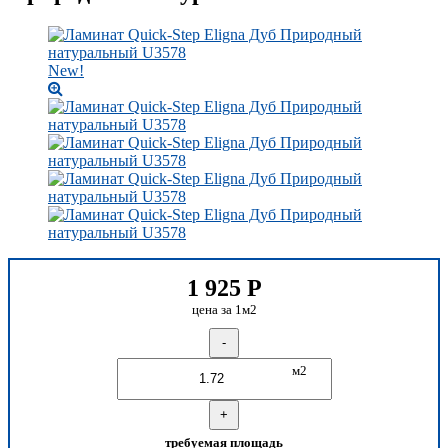
New!
1 925
Р
цена за 1м2
-
м2
+
требуемая площадь