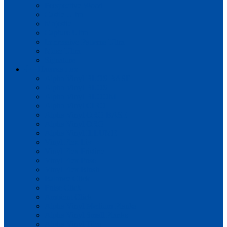
Perspective Wood
Castle UItra
Majestic
Capture Ultra
Impressive Patterns Ultra
Muse Ultra
Signature
Плитка пвх
Alpha Vinyl BLOS BASE
Alpha Vinyl BLOS
Alpha Vinyl BLOOM
Alpha Vinyl CIRO
Alpha Vinyl ORO BASE
Alpha Vinyl ORO
Alpha Vinyl ILLUME
Vinyl Flex Liv
Vinyl Flex Pristine
Vinyl Flex Fuse
Vinyl Flex Blush
Balance Click
Pulse Click
Ambient Click
Alpha Vinyl Medium Planks
Alpha Vinyl Small Planks
Alpha Vinyl Tiles