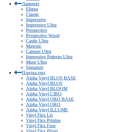
Ламинат
Eligna
Classic
Impressive
Impressive Ultra
Perspective
Perspective Wood
Castle UItra
Majestic
Capture Ultra
Impressive Patterns Ultra
Muse Ultra
Signature
Плитка пвх
Alpha Vinyl BLOS BASE
Alpha Vinyl BLOS
Alpha Vinyl BLOOM
Alpha Vinyl CIRO
Alpha Vinyl ORO BASE
Alpha Vinyl ORO
Alpha Vinyl ILLUME
Vinyl Flex Liv
Vinyl Flex Pristine
Vinyl Flex Fuse
Vinyl Flex Blush