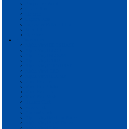
Perspective Wood
Castle UItra
Majestic
Capture Ultra
Impressive Patterns Ultra
Muse Ultra
Signature
Плитка пвх
Alpha Vinyl BLOS BASE
Alpha Vinyl BLOS
Alpha Vinyl BLOOM
Alpha Vinyl CIRO
Alpha Vinyl ORO BASE
Alpha Vinyl ORO
Alpha Vinyl ILLUME
Vinyl Flex Liv
Vinyl Flex Pristine
Vinyl Flex Fuse
Vinyl Flex Blush
Balance Click
Pulse Click
Ambient Click
Alpha Vinyl Medium Planks
Alpha Vinyl Small Planks
Alpha Vinyl Tiles