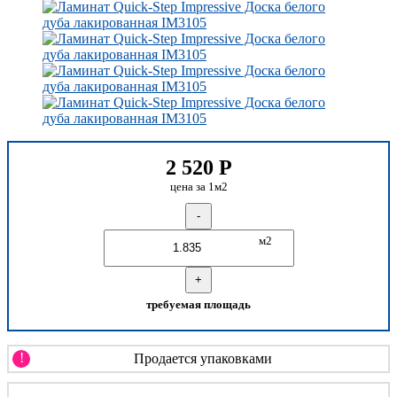
2 520
Р
цена за 1м2
-
м2
+
требуемая площадь
!
Продается упаковками