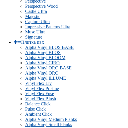
Perspective
Perspective Wood
Castle UItra
Majestic
Capture Ultra
Impressive Patterns Ultra
Muse Ultra
Signature
Плитка пвх
Alpha Vinyl BLOS BASE
Alpha Vinyl BLOS
Alpha Vinyl BLOOM
Alpha Vinyl CIRO
Alpha Vinyl ORO BASE
Alpha Vinyl ORO
Alpha Vinyl ILLUME
Vinyl Flex Liv
Vinyl Flex Pristine
Vinyl Flex Fuse
Vinyl Flex Blush
Balance Click
Pulse Click
Ambient Click
Alpha Vinyl Medium Planks
Alpha Vinyl Small Planks