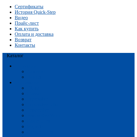
Сертификаты
История Quick-Step
Видео
Прайс-лист
Как купить
Оплата и доставка
Возврат
Контакты
Каталог
Акции
Ламинат
Винил
Ламинат
Eligna
Classic
Impressive
Impressive Ultra
Perspective
Perspective Wood
Castle UItra
Majestic
Capture Ultra