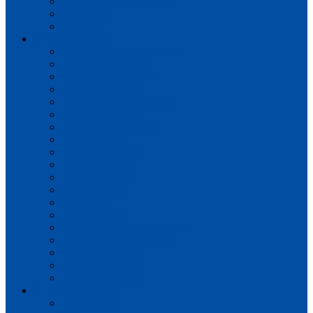
Impressive Patterns Ultra
Muse Ultra
Signature
Плитка пвх
Alpha Vinyl BLOS BASE
Alpha Vinyl BLOS
Alpha Vinyl BLOOM
Alpha Vinyl CIRO
Alpha Vinyl ORO BASE
Alpha Vinyl ORO
Alpha Vinyl ILLUME
Vinyl Flex Liv
Vinyl Flex Pristine
Vinyl Flex Fuse
Vinyl Flex Blush
Balance Click
Pulse Click
Ambient Click
Alpha Vinyl Medium Planks
Alpha Vinyl Small Planks
Alpha Vinyl Tiles
Balance Glue Plus
Ambient Glue Plus
SPC ламинат
Atmosphere