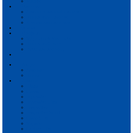
Volcano
Плинтус
Ламинированный плинтус
Виниловый плинтус
Крепеж для плинтуса
Подложка
Профиль
МДФ Quick-Step Incizo
Виниловый Incizo
Incizo для лестниц
...
Акции
Ламинат
Винил
Ламинат
Eligna
Classic
Impressive
Impressive Ultra
Perspective
Perspective Wood
Castle UItra
Majestic
Capture Ultra