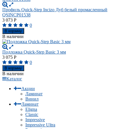
Профиль Quick-Step Incizo Дуб белый промасленный
QSINCP01538
3 073
Р
0
В корзину
В наличии
Подложка Quick-Step Basic 3 мм
3 075
Р
0
В корзину
В наличии
Каталог
Акции
Ламинат
Винил
Ламинат
Eligna
Classic
Impressive
Impressive Ultra