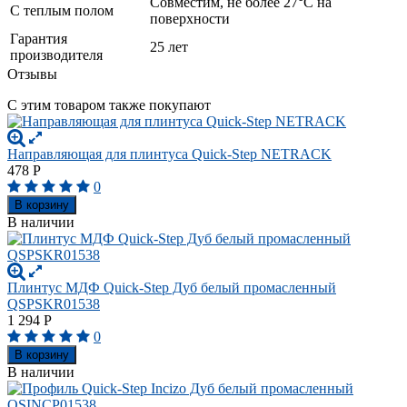
Совместим, не более 27°C на
С теплым полом
поверхности
Гарантия
25 лет
производителя
Отзывы
С этим товаром также покупают
Направляющая для плинтуса Quick-Step NETRACK
478
Р
0
В корзину
В наличии
Плинтус МДФ Quick-Step Дуб белый промасленный
QSPSKR01538
1 294
Р
0
В корзину
В наличии