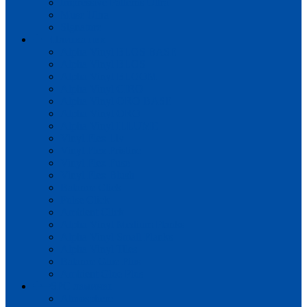
Impressive Patterns Ultra
Muse Ultra
Signature
Плитка пвх
Alpha Vinyl BLOS BASE
Alpha Vinyl BLOS
Alpha Vinyl BLOOM
Alpha Vinyl CIRO
Alpha Vinyl ORO BASE
Alpha Vinyl ORO
Alpha Vinyl ILLUME
Vinyl Flex Liv
Vinyl Flex Pristine
Vinyl Flex Fuse
Vinyl Flex Blush
Balance Click
Pulse Click
Ambient Click
Alpha Vinyl Medium Planks
Alpha Vinyl Small Planks
Alpha Vinyl Tiles
Balance Glue Plus
Ambient Glue Plus
SPC ламинат
Atmosphere