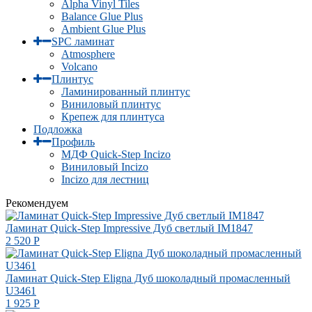
Alpha Vinyl Tiles
Balance Glue Plus
Ambient Glue Plus
SPC ламинат
Atmosphere
Volcano
Плинтус
Ламинированный плинтус
Виниловый плинтус
Крепеж для плинтуса
Подложка
Профиль
МДФ Quick-Step Incizo
Виниловый Incizo
Incizo для лестниц
Рекомендуем
Ламинат Quick-Step Impressive Дуб светлый IM1847
2 520
Р
Ламинат Quick-Step Eligna Дуб шоколадный промасленный
U3461
1 925
Р