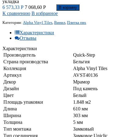
укладка
6 573,33
Р
7 068,60
Р
В корзину
К сравнению
В избранное
Категории:
Alpha Vinyl Tiles
,
Винил
,
Плитка пвх
Характеристики
Отзывы
Характеристики
Производитель
Quick-Step
Страна производства
Бельгия
Коллекция
Alpha Vinyl Tiles
Артикул
AVST40136
Декор
Мрамор
Дизайн
Под камень
Цвет
Белый
Площадь упаковки
1.848 м2
Длина
610 мм
Ширина
303 мм
Толщина
5 мм
Тип монтажа
Замковый
Тип соединения
Замковое Uniclic