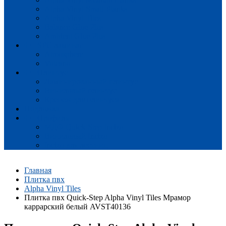
Alpha Vinyl Small Planks
Alpha Vinyl Tiles
Balance Glue Plus
Ambient Glue Plus
SPC ламинат
Atmosphere
Volcano
Плинтус
Ламинированный плинтус
Виниловый плинтус
Крепеж для плинтуса
Подложка
Профиль
МДФ Quick-Step Incizo
Виниловый Incizo
Incizo для лестниц
Главная
Плитка пвх
Alpha Vinyl Tiles
Плитка пвх Quick-Step Alpha Vinyl Tiles Мрамор
каррарский белый AVST40136