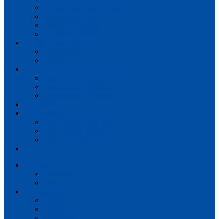
Alpha Vinyl Small Planks
Alpha Vinyl Tiles
Balance Glue Plus
Ambient Glue Plus
SPC ламинат
Atmosphere
Volcano
Плинтус
Ламинированный плинтус
Виниловый плинтус
Крепеж для плинтуса
Подложка
Профиль
МДФ Quick-Step Incizo
Виниловый Incizo
Incizo для лестниц
...
Акции
Ламинат
Винил
Ламинат
Eligna
Classic
Impressive