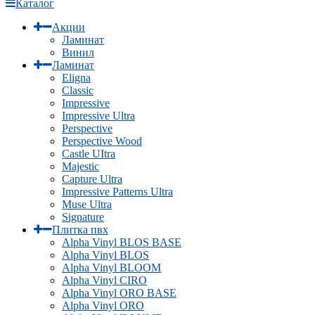
Каталог
Акции
Ламинат
Винил
Ламинат
Eligna
Classic
Impressive
Impressive Ultra
Perspective
Perspective Wood
Castle UItra
Majestic
Capture Ultra
Impressive Patterns Ultra
Muse Ultra
Signature
Плитка пвх
Alpha Vinyl BLOS BASE
Alpha Vinyl BLOS
Alpha Vinyl BLOOM
Alpha Vinyl CIRO
Alpha Vinyl ORO BASE
Alpha Vinyl ORO