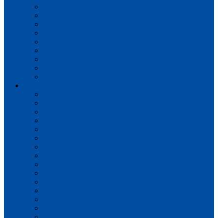
Impressive Ultra
Perspective
Perspective Wood
Castle UItra
Majestic
Capture Ultra
Impressive Patterns Ultra
Muse Ultra
Signature
Плитка пвх
Alpha Vinyl BLOS BASE
Alpha Vinyl BLOS
Alpha Vinyl BLOOM
Alpha Vinyl CIRO
Alpha Vinyl ORO BASE
Alpha Vinyl ORO
Alpha Vinyl ILLUME
Vinyl Flex Liv
Vinyl Flex Pristine
Vinyl Flex Fuse
Vinyl Flex Blush
Balance Click
Pulse Click
Ambient Click
Alpha Vinyl Medium Planks