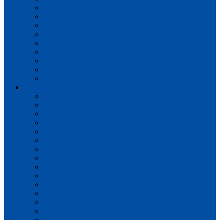
Impressive Ultra
Perspective
Perspective Wood
Castle UItra
Majestic
Capture Ultra
Impressive Patterns Ultra
Muse Ultra
Signature
Плитка пвх
Alpha Vinyl BLOS BASE
Alpha Vinyl BLOS
Alpha Vinyl BLOOM
Alpha Vinyl CIRO
Alpha Vinyl ORO BASE
Alpha Vinyl ORO
Alpha Vinyl ILLUME
Vinyl Flex Liv
Vinyl Flex Pristine
Vinyl Flex Fuse
Vinyl Flex Blush
Balance Click
Pulse Click
Ambient Click
Alpha Vinyl Medium Planks