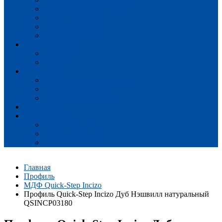
Alpha Vinyl Small Planks
Alpha Vinyl Tiles
Balance Glue Plus
Ambient Glue Plus
SPC ламинат
Atmosphere
Volcano
Плинтус
Ламинированный плинтус
Виниловый плинтус
Крепеж для плинтуса
Подложка
Профиль
МДФ Quick-Step Incizo
Виниловый Incizo
Incizo для лестниц
Главная
Профиль
МДФ Quick-Step Incizo
Профиль Quick-Step Incizo Дуб Нэшвилл натуральный
QSINCP03180