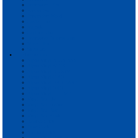
Impressive Ultra
Perspective
Perspective Wood
Castle UItra
Majestic
Capture Ultra
Impressive Patterns Ultra
Muse Ultra
Signature
Плитка пвх
Alpha Vinyl BLOS BASE
Alpha Vinyl BLOS
Alpha Vinyl BLOOM
Alpha Vinyl CIRO
Alpha Vinyl ORO BASE
Alpha Vinyl ORO
Alpha Vinyl ILLUME
Vinyl Flex Liv
Vinyl Flex Pristine
Vinyl Flex Fuse
Vinyl Flex Blush
Balance Click
Pulse Click
Ambient Click
Alpha Vinyl Medium Planks