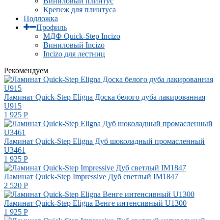
Виниловый плинтус
Крепеж для плинтуса
Подложка
Профиль
МДФ Quick-Step Incizo
Виниловый Incizo
Incizo для лестниц
Рекомендуем
Ламинат Quick-Step Eligna Доска белого дуба лакированная
U915
1 925
Р
Ламинат Quick-Step Eligna Дуб шоколадный промасленный
U3461
1 925
Р
Ламинат Quick-Step Impressive Дуб светлый IM1847
2 520
Р
Ламинат Quick-Step Eligna Венге интенсивный U1300
1 925
Р