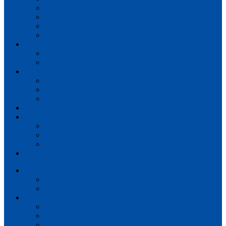
Alpha Vinyl Small Planks
Alpha Vinyl Tiles
Balance Glue Plus
Ambient Glue Plus
SPC ламинат
Atmosphere
Volcano
Плинтус
Ламинированный плинтус
Виниловый плинтус
Крепеж для плинтуса
Подложка
Профиль
МДФ Quick-Step Incizo
Виниловый Incizo
Incizo для лестниц
...
Акции
Ламинат
Винил
Ламинат
Eligna
Classic
Impressive