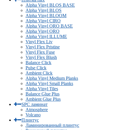
Alpha Vinyl BLOS BASE
Alpha Vinyl BLOS
Alpha Vinyl BLOOM
Alpha Vinyl CIRO
Alpha Vinyl ORO BASE
Alpha Vinyl ORO
Alpha Vinyl ILLUME
Vinyl Flex Liv
Vinyl Flex Pristine
Vinyl Flex Fuse
Vinyl Flex Blush
Balance Click
Pulse Click
Ambient Click
Alpha Vinyl Medium Planks
Alpha Vinyl Small Planks
Alpha Vinyl Tiles
Balance Glue Plus
Ambient Glue Plus
SPC ламинат
Atmosphere
Volcano
Плинтус
Ламинированный плинтус