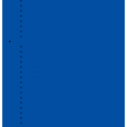
Perspective
Perspective Wood
Castle UItra
Majestic
Capture Ultra
Impressive Patterns Ultra
Muse Ultra
Signature
Плитка пвх
Alpha Vinyl BLOS BASE
Alpha Vinyl BLOS
Alpha Vinyl BLOOM
Alpha Vinyl CIRO
Alpha Vinyl ORO BASE
Alpha Vinyl ORO
Alpha Vinyl ILLUME
Vinyl Flex Liv
Vinyl Flex Pristine
Vinyl Flex Fuse
Vinyl Flex Blush
Balance Click
Pulse Click
Ambient Click
Alpha Vinyl Medium Planks
Alpha Vinyl Small Planks