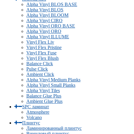
Alpha Vinyl BLOS BASE
Alpha Vinyl BLOS
Alpha Vinyl BLOOM
Alpha Vinyl CIRO
Alpha Vinyl ORO BASE
Alpha Vinyl ORO
Alpha Vinyl ILLUME
Vinyl Flex Liv
Vinyl Flex Pristine
Vinyl Flex Fuse
Vinyl Flex Blush
Balance Click
Pulse Click
Ambient Click
Alpha Vinyl Medium Planks
Alpha Vinyl Small Planks
Alpha Vinyl Tiles
Balance Glue Plus
Ambient Glue Plus
SPC ламинат
Atmosphere
Volcano
Плинтус
Ламинированный плинтус
Виниловый плинтус