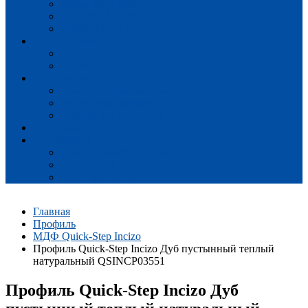
Alpha Vinyl Tiles
Balance Glue Plus
Ambient Glue Plus
SPC ламинат
Atmosphere
Volcano
Плинтус
Ламинированный плинтус
Виниловый плинтус
Крепеж для плинтуса
Подложка
Профиль
МДФ Quick-Step Incizo
Виниловый Incizo
Incizo для лестниц
Главная
Профиль
МДФ Quick-Step Incizo
Профиль Quick-Step Incizo Дуб пустынный теплый
натуральный QSINCP03551
Профиль Quick-Step Incizo Дуб