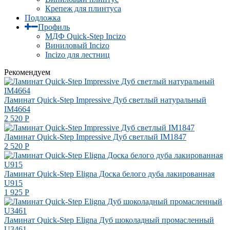
Крепеж для плинтуса
Подложка
Профиль
МДФ Quick-Step Incizo
Виниловый Incizo
Incizo для лестниц
Рекомендуем
Ламинат Quick-Step Impressive Дуб светлый натуральный
IM4664
2 520
Р
Ламинат Quick-Step Impressive Дуб светлый IM1847
2 520
Р
Ламинат Quick-Step Eligna Доска белого дуба лакированная
U915
1 925
Р
Ламинат Quick-Step Eligna Дуб шоколадный промасленный
U3461