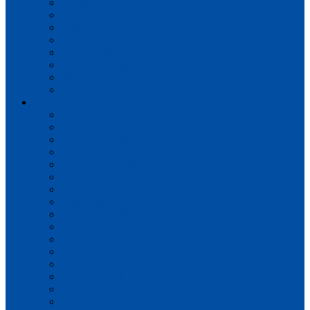
Perspective
Perspective Wood
Castle UItra
Majestic
Capture Ultra
Impressive Patterns Ultra
Muse Ultra
Signature
Плитка пвх
Alpha Vinyl BLOS BASE
Alpha Vinyl BLOS
Alpha Vinyl BLOOM
Alpha Vinyl CIRO
Alpha Vinyl ORO BASE
Alpha Vinyl ORO
Alpha Vinyl ILLUME
Vinyl Flex Liv
Vinyl Flex Pristine
Vinyl Flex Fuse
Vinyl Flex Blush
Balance Click
Pulse Click
Ambient Click
Alpha Vinyl Medium Planks
Alpha Vinyl Small Planks